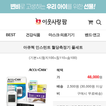
BEST
건강식품
마스크·의료기기
밴드·연고
아큐첵 인스턴트 혈당측정기 풀세트
(기본+시험지100+침110+솜100)
혜택
48,000
가
원
배송
2,500원 (30,000원 이상
비
구매시 무료배송)