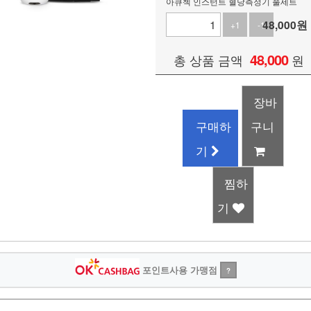
아큐첵 인스턴트 혈당측정기 풀세트
48,000
원
+1
-1
48,000
총 상품 금액
원
장바
구매하
구니
기
찜하
기
포인트사용 가맹점
?