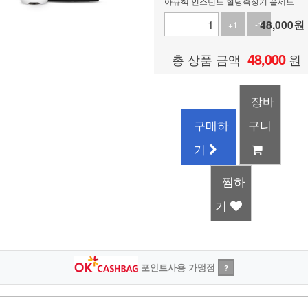
아큐첵 인스턴트 혈당측정기 풀세트
48,000
원
+1
-1
48,000
총 상품 금액
원
장바
구매하
구니
기
찜하
기
포인트사용 가맹점
?