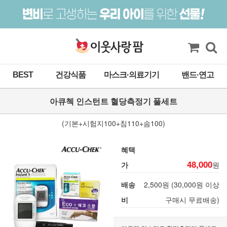
BEST
건강식품
마스크·의료기기
밴드·연고
아큐첵 인스턴트 혈당측정기 풀세트
(기본+시험지100+침110+솜100)
혜택
48,000
가
원
배송
2,500원 (30,000원 이상
비
구매시 무료배송)