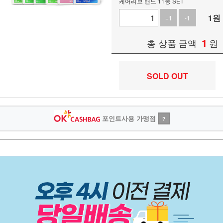
케어리브 밴드 11종 SET
1
원
+1
-1
1
총 상품 금액
원
SOLD OUT
포인트사용 가맹점
?