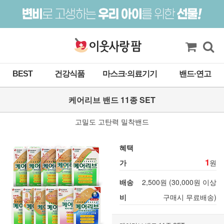
BEST
건강식품
마스크·의료기기
밴드·연고
케어리브 밴드 11종 SET
고밀도 고탄력 밀착밴드
혜택
1
가
원
배송
2,500원 (30,000원 이상
비
구매시 무료배송)