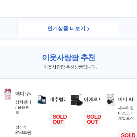
인기상품 더보기 >
이웃사랑팜 추천
이웃사랑팜 추천상품입니다.
메디큐어 하이드밴드 S
네추럴라이즈 콘드로이친 1200 고함량 6
아에르 어드밴스드 KF94 
미마 KF9
상처관리
/ 습윤밴
새부리형
드
마스크 /
SOLD
SOLD
개별포장
OUT
OUT
정상가
24,000원
SOLD