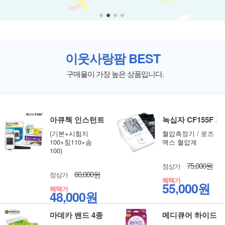
이웃사랑팜 BEST
구매율이 가장 높은 상품입니다.
아큐첵 인스턴트 혈당측정기 풀세트
녹십자 CF155F
(기본+시험지
혈압측정기 / 로즈
100+침110+솜
맥스 혈압계
100)
75,000원
정상가
60,000원
정상가
혜택가
55,000원
혜택가
48,000원
마데카 밴드 4종 선택 상처관리 습윤밴드
메디큐어 하이드밴