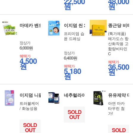
22,500
48,000
원
원
마데카 밴드 4종 선택 상처관리 습윤밴드
이지덤 씬 2매
종근당 비타민C
프리미엄 습
(특가제품)
윤 드레싱
메가도스 항
정상가
산화작용 고
6,000원
함량비타민
정상가
C
혜택가
6,400원
4,500
혜택가
원
36,500
혜택가
5,180
원
원
이지덤 니들케어 6매
네추럴라이즈 콘드로이친 1200 고
유유제약 대장
트러블케어
아연 마카
/ 화농성용
타우린 첨
SOLD
가!
OUT
SOLD
OUT
SOLD