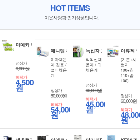
HOT ITEMS
이웃사랑팜 인기상품입니다.
마데카 밴드 4종 선택 상처관리 습윤밴드
애니템 듀오 귀체온계
녹십자 그린케어 체온계
아큐첵 
이마체온
적외선체
(기본+시
정상가
계 겸용 /
온계 / 귀
험지
6,000원
멀티체온
체온계
100+침
계
110+솜
혜택가
4,500
100)
원
정상가
60,000원
정상가
80,000원
정상가
혜택가
60,000원
45,000
혜택가
54,000
원
혜택가
원
48,00
원
네추럴라이즈 콘드로이친 1200 고함량 60정 상어연골분말
아에르 어드밴스드 KF94 보건용 마스크 대
미마 KF94 대형(블랙) 50
KF94 