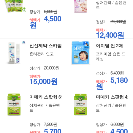
상처관리 / 습윤밴
드
6,000원
정상가
4,500
혜택가
24,000원
정상가
원
혜택가
12,400원
신신제약 스카덤 울트라 10g
이지덤 씬 2매
흉터관리 연고
프리미엄 습윤 드
레싱
20,000원
정상가
6,400원
정상가
혜택가
5,180
15,000원
혜택가
원
마데카 스팟형 69매
마데카 스팟형 42
상처관리 / 습윤밴
상처관리 / 습윤밴
드
드
7,200원
6,000원
정상가
정상가
5,700
4,500
혜택가
혜택가