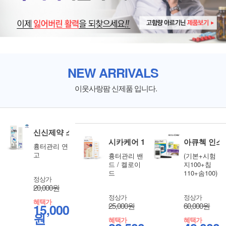
NEW ARRIVALS
이웃사랑팜 신제품 입니다.
신신제약 스카덤 울트라 10g
시카케어 12x3cm 1매입
아큐첵 인스
흉터관리 연
고
흉터관리 밴
(기본+시험
드 / 켈로이
지100+침
드
110+솜100)
정상가
20,000원
정상가
정상가
혜택가
25,000원
60,000원
15,000
원
혜택가
혜택가