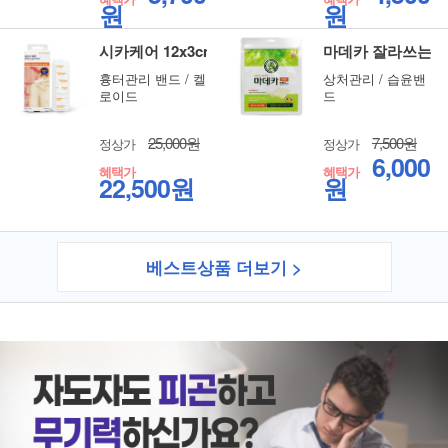
원
원
시카케어 12x3cm 1매입
마데카 잘라쓰는타
흉터관리 밴드 / 켈
상처관리 / 습윤밴
로이드
드
25,000원
7,500원
정상가
정상가
6,000
혜택가
혜택가
22,500원
원
베스트상품 더보기 >