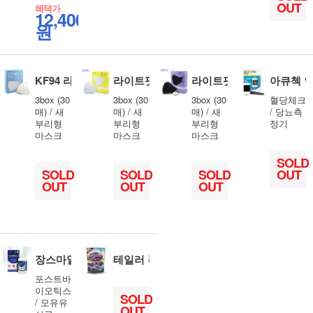
OUT
혜택가
12,400
원
KF94 라운드베이직 대형(화이트)
라이트핏 KF94 대형(화이트)
라이트핏 KF94 대형(블랙)
아큐첵 
3box (30
3box (30
3box (30
혈당체크
매) / 새
매) / 새
매) / 새
/ 당뇨측
부리형
부리형
부리형
정기
마스크
마스크
마스크
SOLD
SOLD
SOLD
SOLD
OUT
OUT
OUT
OUT
장스마일 생유산균 60캡슐
테일러 푸룬 건자두 50g
포스트바
이오틱스
SOLD
/ 모유유
OUT