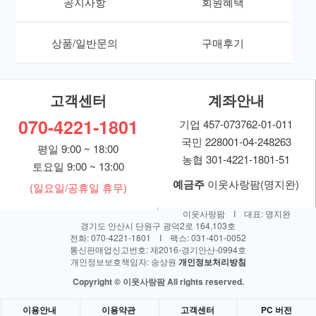
공지사항
회원혜택
상품/일반문의
구매후기
고객센터
계좌안내
070-4221-1801
기업 457-073762-01-011
국민 228001-04-248263
평일 9:00 ~ 18:00
농협 301-4221-1801-51
토요일 9:00 ~ 13:00
예금주
이웃사랑팜(명지완)
(일요일/공휴일 휴무)
이웃사랑팜 I 대표: 명지완
경기도 안산시 단원구 광덕2로 164,103호
전화: 070-4221-1801 I 팩스: 031-401-0052
통신판매업신고번호: 제2016-경기안산-0994호
개인정보보호책임자: 송상원
개인정보처리방침
Copyright © 이웃사랑팜 All rights reserved.
이용안내
이용약관
고객센터
PC 버전