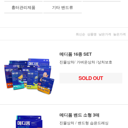
흉터관리제품
기타 밴드류
최신순
상품명
낮은가격
높은가격
메디폼 16종 SET
진물상처/ 가벼운상처 /상처보호
SOLD OUT
메디폼 밴드 소형 3매
진물상처 / 밴드형 습윤드레싱