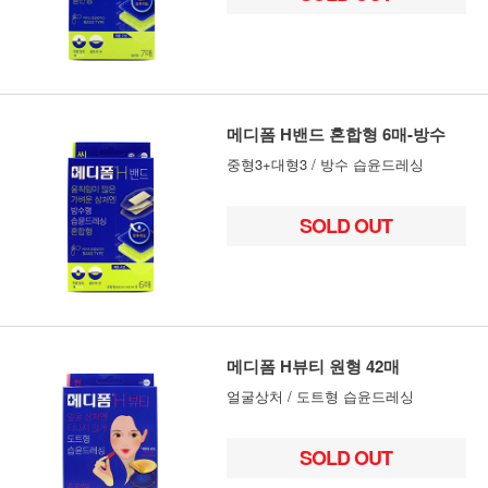
메디폼 H밴드 혼합형 6매-방수
중형3+대형3 / 방수 습윤드레싱
SOLD OUT
메디폼 H뷰티 원형 42매
얼굴상처 / 도트형 습윤드레싱
SOLD OUT