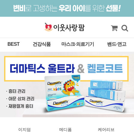
BEST
건강식품
마스크·의료기기
밴드·연고
이지덤
메디폼
케어리브