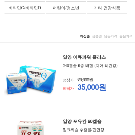
비타민C/비타민D
어린이/청소년
기타 건강식품
최신순
상품명
낮은가격
높은가격
일양 이큐파워 플러스
240캡슐 9종 배합 (치아,뼈건강)
70,000원
정상가
35,000원
혜택가
일양 포유칸 60캡슐
밀크씨슬 추출물/간건강