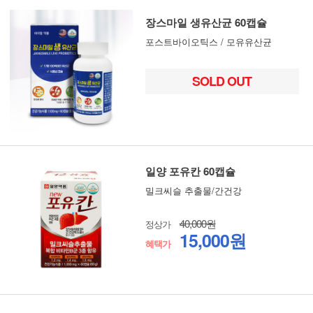
장스마일 생유산균 60캡슐
포스트바이오틱스 / 모유유산균
SOLD OUT
일양 포유칸 60캡슐
밀크씨슬 추출물/간건강
40,000원
정상가
15,000원
혜택가