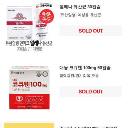
엘레나 유산균 30캡슐
(유한양행) 여성용 유산균
SOLD OUT
대웅 코큐텐 100mg 60캡슐
활력충전/원기회복 도움
SOLD OUT