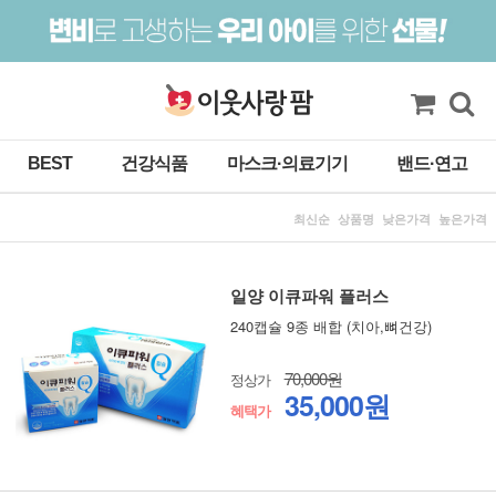
BEST
건강식품
마스크·의료기기
밴드·연고
최신순
상품명
낮은가격
높은가격
일양 이큐파워 플러스
240캡슐 9종 배합 (치아,뼈건강)
70,000원
정상가
35,000원
혜택가