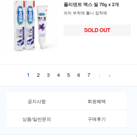
폴리덴트 맥스 씰 70g x 2개
의치 부착재 틀니 접착제
SOLD OUT
1
2
3
4
5
6
7
공지사항
회원혜택
상품/일반문의
구매후기