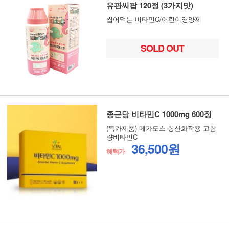
유판씨팝 120정 (3가지맛)
씹어먹는 비타민C/어린이영양제
SOLD OUT
종근당 비타민C 1000mg 600정
(특가제품) 메가도스 항산화작용 고함
량비타민C
36,500원
혜택가