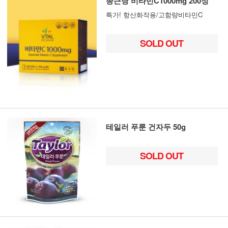
종근당 비타민C1000mg 200정
특가! 항산화작용/고함량비타민C
SOLD OUT
테일러 푸룬 건자두 50g
SOLD OUT