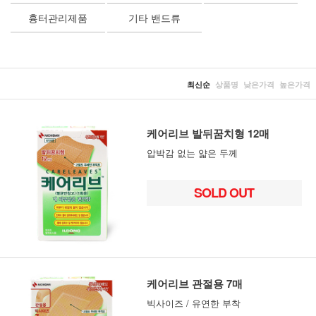
흉터관리제품
기타 밴드류
최신순
상품명
낮은가격
높은가격
케어리브 발뒤꿈치형 12매
압박감 없는 얇은 두께
SOLD OUT
케어리브 관절용 7매
빅사이즈 / 유연한 부착