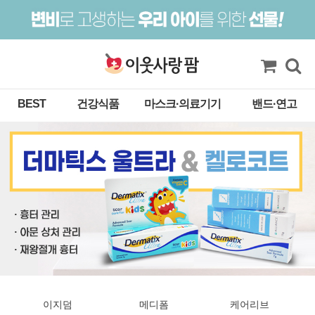
BEST
건강식품
마스크·의료기기
밴드·연고
이지덤
메디폼
케어리브