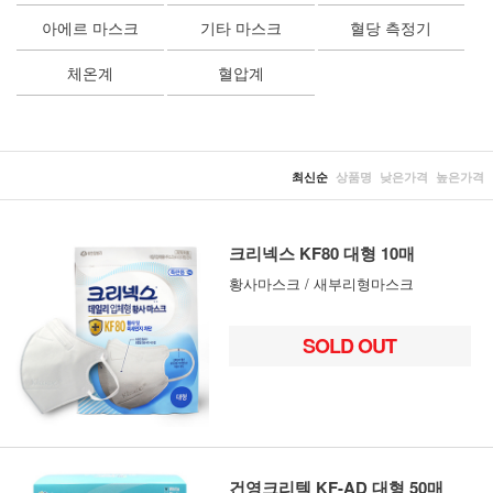
아에르 마스크
기타 마스크
혈당 측정기
체온계
혈압계
최신순
상품명
낮은가격
높은가격
크리넥스 KF80 대형 10매
황사마스크 / 새부리형마스크
SOLD OUT
건영크리텍 KF-AD 대형 50매